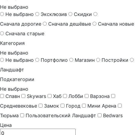
Не выбрано
Не выбрано
Эксклюзив
Скидки
Сначала дорогие
Сначала дешёвые
Сначала новые
Сначала старые
Категория
Не выбрано
Не выбрано
Портфолио
Магазин
Постройки
Ландшафт
Подкатегории
Не выбрано
Спавн
Skywars
Хаб
Лобби
Варзона
Средневековье
Замок
Город
Мини Арена
Тюрьма
Пользовательский Ландшафт
Bedwars
Цена