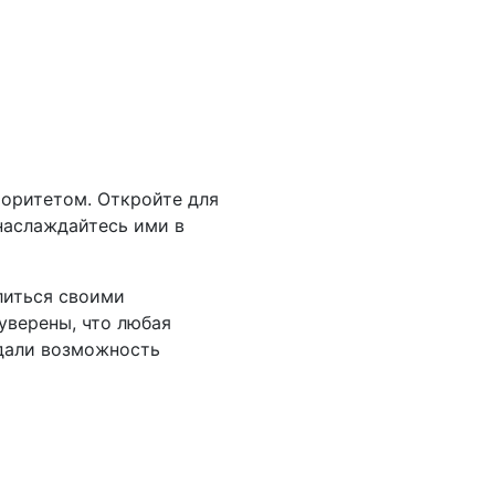
Космический Хаб
Барокко Хаб
El Vencedor
Альдрасин
-20%
-20%
$15
$9
$7
иоритетом. Откройте для
наслаждайтесь ими в
литься своими
уверены, что любая
 дали возможность