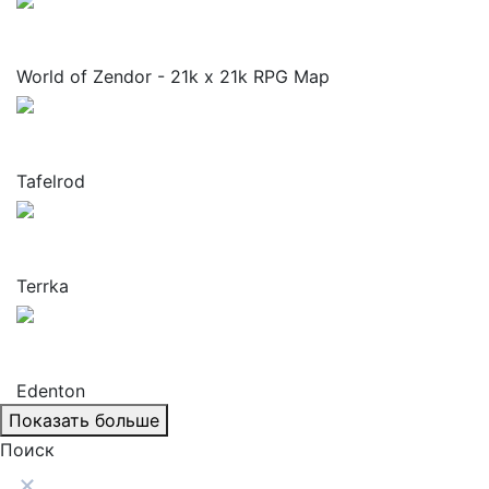
Leonex
World of Zendor - 21k x 21k RPG Map
Crazyarchitektor
Tafelrod
Deltadromeo
Terrka
Crazyarchitektor
Edenton
Показать больше
Поиск