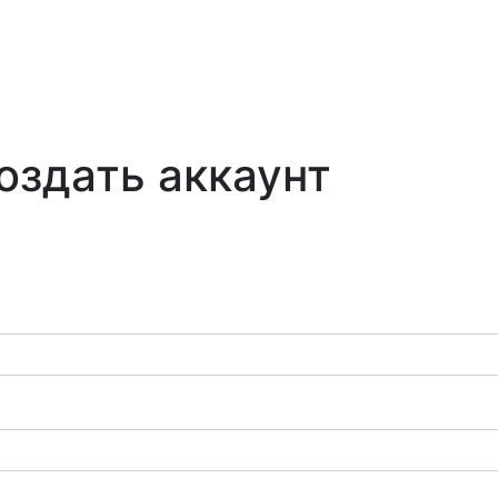
ио
Авторы
О
Контакты
0
Сообщения
нас
Язык
оздать аккаунт