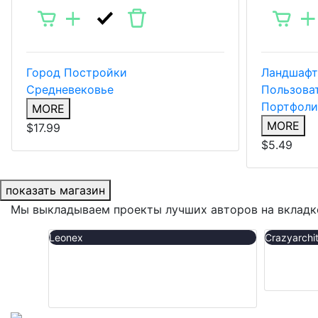
Город
Постройки
Ландшафт
Средневековье
Пользоват
Портфоли
MORE
MORE
$17.99
$5.49
показать магазин
Мы выкладываем проекты лучших авторов на вкладк
Leonex
Crazyarchi
World of Zendor - 21k x 21k RPG
Tafelro
Map